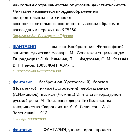
наибольшеюотрешенностью от условий действительности.
Фантазия называется иногдавоображением
построительным, в отличие от
воспроизводительного,состоящего главным образом в
воссоздании пережитого.&#8230; …
Энциклопедия Брокгауза и Ефрона
ФАНТАЗИЯ
— см. в ст. Воображение. Философский
7
энциклопедический словарь. М.: Советская энциклопедия.
Гл. редакция: Л. Ф. Ильичёв, П. Н. Федосеев, С. М. Ковалёв,
В. Г. Панов. 1983. ФАНТАЗИЯ …
Философская энциклопедия
фантазия
— безбрежная (Достоевский); богатая
8
(Потапенко); гнилая (Островский); необузданная
(А.Измайлов); пылкая (Чюмина) Эпитеты литературной
русской речи. М: Поставщик двора Его Величества
товарищество Скоропечатни А. А. Левенсон . А. Л.
Зеленецкий. 1913 …
Словарь эпитетов
фантазия
— ФАНТАЗИЯ, утопия, ирон. прожект
9