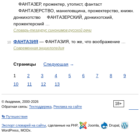
ФАНТАЗЕР, прожектер, утопист, фантаст
ФАНТАЗЕРСТВО, маниловщина, прожектерство, книжн.
донкихотство ФАНТАЗЕРСКИЙ, донкихотский,
прожектерский …
Словарь-тезаурус синонимов русской речи
ФАНТАЗИЯ
— ФАНТАЗИЯ, то же, что воображение …
10
Современная энциклопедия
Страницы
Следующая
→
1
2
3
4
5
6
7
8
9
10
11
12
13
© Академик, 2000-2026
18+
Обратная связь:
Техподдержка
,
Реклама на сайте
👣 Путешествия
Экспорт словарей на сайты
, сделанные на PHP,
Joomla,
Drupal,
WordPress, MODx.