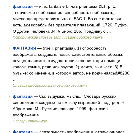
фантазия
— и, ж. fantaisie f., лат. phantasia &LT;гр. 1.
3
Творческое воображение; способность воображать,
мысленно представлять что л. БАС 1. Во сне фантазия
есть, аки корабль без правителя плавающий. 1726. Пуфф.
О должн. человека 34. // Бирж. 286. Предивную …
Исторический словарь галлицизмов русского языка
ФАНТАЗИЯ
— (греч. phantasia). 1) способность
4
воображать, создавать новые самостоятельные образы,
осуществляемые в худож. произведениях при помощи
красок, камня, речи или звуков. 2) мечта, вымысел. 3) В
музыке: сочинении, в котором автор, не подчиняясь&#8230;
…
Словарь иностранных слов русского языка
фантазия
— См. выдумка, мысль... Словарь русских
5
синонимов и сходных по смыслу выражений. под. ред. Н.
Абрамова, М.: Русские словари, 1999. фантазия
воображение …
Словарь синонимов
Фантазия
— деятельность воображения, отличающаяся
6